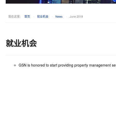
我在这里:
首页
-
就业机会
-
News
-
June 2019
就业机会
GSN is honored to start providing property management ser