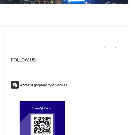
FOLLOW
US!
Wechat # gsnpropertyservices 11